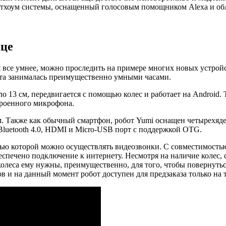
мартхоум системы, оснащенный голосовым помощником Alexa и о
ице
 все умнее, можно проследить на примере многих новых устройс
нта занималась преимущественно умными часами.
13 см, передвигается с помощью колес и работает на Android. 
троенного микрофона.
м. Также как обычный смартфон, робот Yumi оснащен четырехядер
Bluetooth 4.0, HDMI и Micro-USB порт с поддержкой OTG.
ью которой можно осуществлять видеозвонки. С совместимостью 
еспечено подключение к интернету. Несмотря на наличие колес, 
колеса ему нужны, преимущественно, для того, чтобы повернутьс
в и на данный момент робот доступен для предзаказа только н