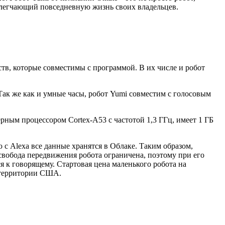
блегчающий повседневную жизнь своих владельцев.
тв, которые совместимы с программой. В их числе и робот
Так же как и умные часы, робот Yumi совместим с голосовым
ным процессором Cortex-A53 с частотой 1,3 ГГц, имеет 1 ГБ
с Alexa все данные хранятся в Облаке. Таким образом,
свобода передвижения робота ограничена, поэтому при его
я к говорящему. Стартовая цена маленького робота на
а территории США.