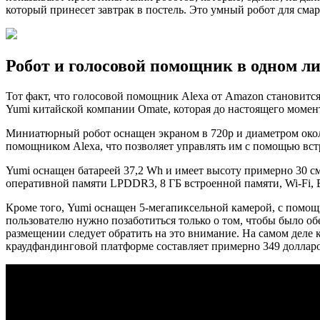
который принесет завтрак в постель. Это умный робот для с
Робот и голосовой помощник в одном л
Тот факт, что голосовой помощник Alexa от Amazon становится
Yumi китайской компании Omate, которая до настоящего моме
Миниатюрный робот оснащен экраном в 720p и диаметром около 
помощником Alexa, что позволяет управлять им с помощью вс
Yumi оснащен батареей 37,2 Wh и имеет высоту примерно 30 с
оперативной памяти LPDDR3, 8 ГБ встроенной памяти, Wi-Fi, 
Кроме того, Yumi оснащен 5-мегапиксельной камерой, с помощ
пользователю нужно позаботиться только о том, чтобы было об
размещении следует обратить на это внимание. На самом деле 
краудфандинговой платформе составляет примерно 349 долларо