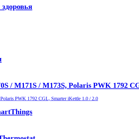
 здоровья
м
M171S / M173S, Polaris PWK 1792 CGL, S
artThings
Thermostat