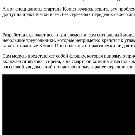
А вот специалисты стартапа Korner взялись решить эту проблем
доступна практически всем, без серьезных переделок своего ж
Разработка включает всего три элемента: сам сигнальный моду
небольшие треугольники, которые неприметно крепятся к угл
запатентованные Korner. Они надежны и практически не дают
Сам модуль представляет собой флэшку, которая напрямую прис
включается звуковая сирена, а на смартфон хозяина дома пос
рассылкой уведомлений по настроенному заранее перечню конт