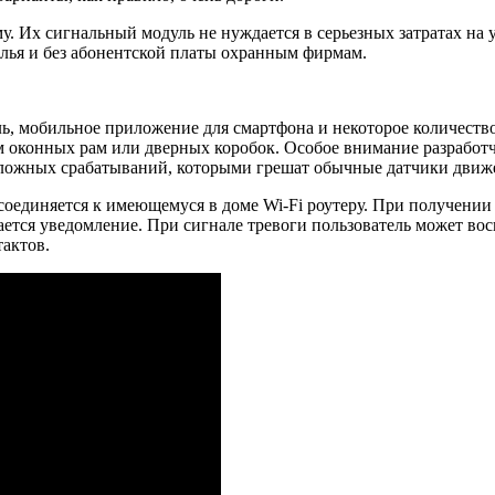
у. Их сигнальный модуль не нуждается в серьезных затратах на 
илья и без абонентской платы охранным фирмам.
ль, мобильное приложение для смартфона и некоторое количеств
ам оконных рам или дверных коробок. Особое внимание разрабо
 ложных срабатываний, которыми грешат обычные датчики движе
оединяется к имеющемуся в доме Wi-Fi роутеру. При получении 
ылается уведомление. При сигнале тревоги пользователь может 
актов.