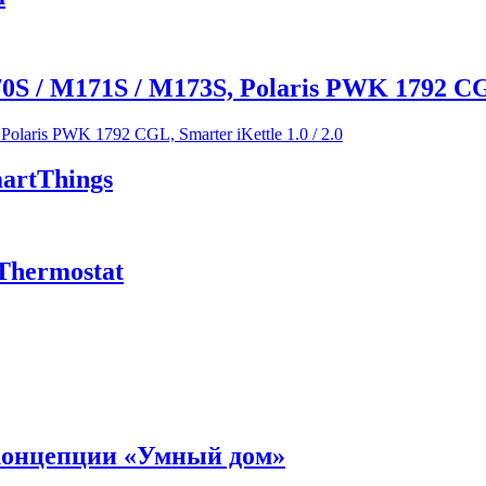
M171S / M173S, Polaris PWK 1792 CGL, S
artThings
Thermostat
 концепции «Умный дом»